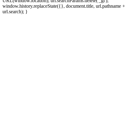
URL(window.location); url.searchParams.delete('_gl');
window.history.replaceState({}, document.title, url.pathname +
url.search); }