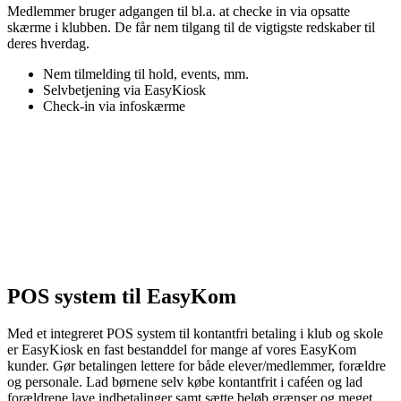
Medlemmer bruger adgangen til bl.a. at checke in via opsatte
skærme i klubben. De får nem tilgang til de vigtigste redskaber til
deres hverdag.
Nem tilmelding til hold, events, mm.
Selvbetjening via EasyKiosk
Check-in via infoskærme
POS system til EasyKom
Med et integreret POS system til kontantfri betaling i klub og skole
er EasyKiosk en fast bestanddel for mange af vores EasyKom
kunder. Gør betalingen lettere for både elever/medlemmer, forældre
og personale. Lad børnene selv købe kontantfrit i caféen og lad
forældrene lave indbetalinger samt sætte beløb grænser og meget