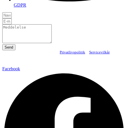
GDPR
Send
Privatlivspolitik
og
Servicevilkår
Dette websted er beskyttet af
er
reCAPTCHA, og Googles
gældende.
Facebook