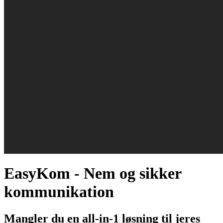
IT-løsninger
Softwareudvikling
NetværksApp
OfficeApp
GolfConnectPro
EasyKom
EasyKiosk
BB Journalisering
Årsnorm
Cases
Nyheder
Om DataSign
Om os
Karriere
Kundecenter
Kontakt
EasyKom - Nem og sikker
kommunikation
Mangler du en all-in-1 løsning til jeres