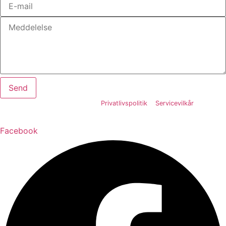
Send
Dette websted er beskyttet af
Privatlivspolitik
og
Servicevilkår
er
reCAPTCHA, og Googles
gældende.
Facebook